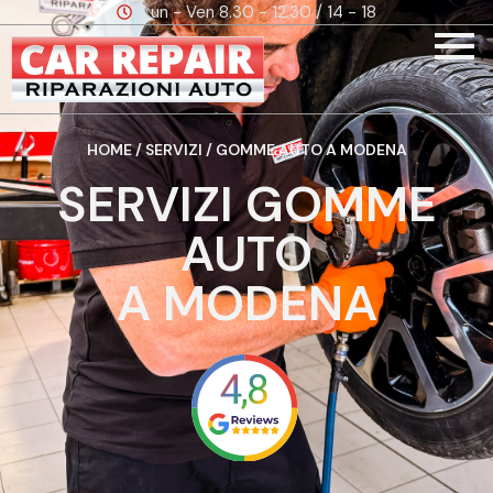
Lun - Ven 8.30 - 12.30 / 14 - 18
HOME
/
SERVIZI
/ GOMME AUTO A MODENA
SERVIZI GOMME
AUTO
A MODENA